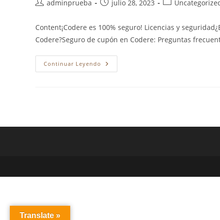
Autor
Publicación
Categoría
adminprueba
julio 28, 2023
Uncategorize
de
de
de
la
la
la
Content¡Codere es 100% seguro! Licencias y seguridad¿E
entrada:
entrada:
entrada:
Codere?Seguro de cupón en Codere: Preguntas frecuent
Codere
Continuar Leyendo
MX
Reseña
De
Juegos,
Bonos
Y
Más
Del
Casino
Online
Translate »