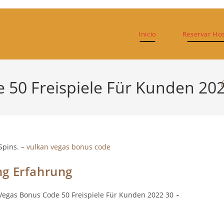
Inicio
Reservar Ho
 50 Freispiele Für Kunden 20
Spins. –
vulkan vegas bonus code
g Erfahrung ️
Vegas Bonus Code 50 Freispiele Für Kunden 2022 30