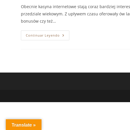
entrada:
entrada:
entrada:
la
Obecnie kasyna internetowe stają coraz bardziej inter
entrada:
przedziale wiekowym. Z upływem czasu oferowały ów l
bonusów czy też…
Darmowe
Continuar Leyendo
Spiny
Bez
Depozytu
W
Kasynie
Vulkan
Vegas
Translate »