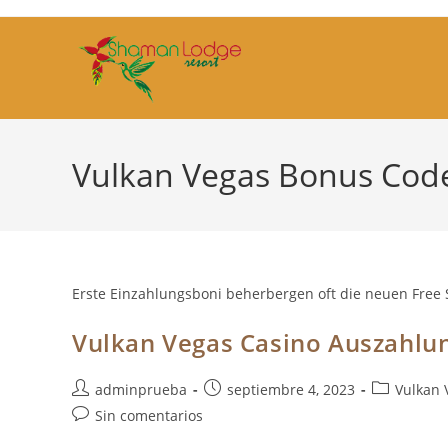
Ir
al
contenido
Vulkan Vegas Bonus Code
Erste Einzahlungsboni beherbergen oft die neuen Free 
Vulkan Vegas Casino Auszahlun
Autor
Publicación
Categoría
adminprueba
septiembre 4, 2023
Vulkan 
de
de
de
Comentarios
Sin comentarios
la
la
la
de