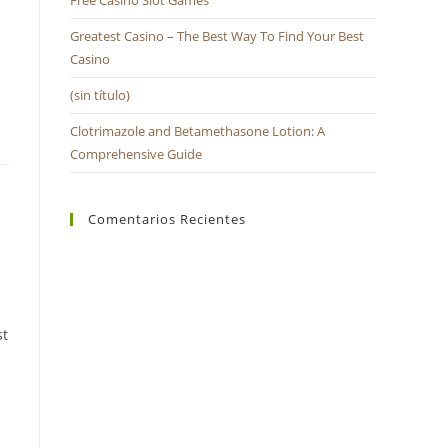
Free Casino Slot Games
búsqueda.
Greatest Casino – The Best Way To Find Your Best
Casino
(sin título)
Clotrimazole and Betamethasone Lotion: A
Comprehensive Guide
Comentarios Recientes
st