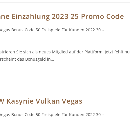
hne Einzahlung 2023 25 Promo Code
Vegas Bonus Code 50 Freispiele Für Kunden 2022 30
ieren Sie sich als neues Mitglied auf der Plattform. Jetzt fehlt nu
rscheint das Bonusgeld in…
W Kasynie Vulkan Vegas
Vegas Bonus Code 50 Freispiele Für Kunden 2022 30