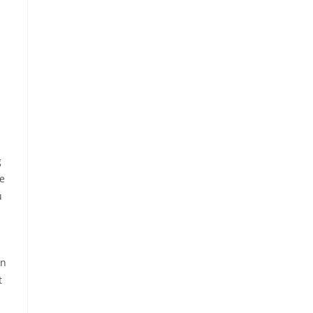
g
de
u
en
t