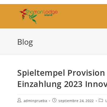
Ir
al
contenido
Blog
Spieltempel Provision
Einzahlung 2023 Innov
Autor
Publicación
Cate
adminprueba
septiembre 24, 2022
de
de
de